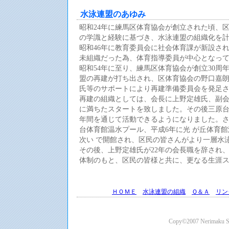
水泳連盟のあゆみ
昭和24年に練馬区体育協会が創立された頃、
の学識と経験に基づき、水泳連盟の組織化を
昭和46年に教育委員会に社会体育課が新設さ
未組織だった為、体育指導委員が中心となっ
昭和54年に至り、練馬区体育協会が創立30
盟の再建が打ち出され、区体育協会の野口嘉
氏等のサポートにより再建準備委員会を発足さ
再建の組織としては、会長に上野定雄氏、副会
に満ちたスタートを致しました。その後三原
年間を通じて活動できるようになりました。さ
台体育館温水プール、平成6年に光 が丘体育
次い で開館され、区民の皆さんがより一層水
その後、上野定雄氏が22年の会長職を辞され
体制のもと、区民の皆様と共に、更なる生涯
ＨＯＭＥ
水泳連盟の組織
Ｑ＆Ａ
リン
Copy©2007 Nerimaku Swi