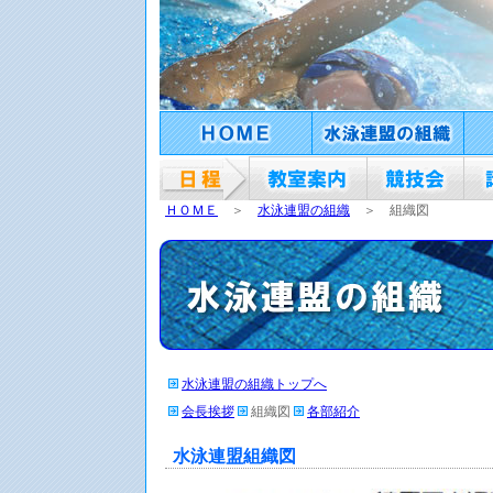
ＨＯＭＥ
＞
水泳連盟の組織
＞ 組織図
水泳連盟の組織トップへ
会長挨拶
組織図
各部紹介
水泳連盟組織図