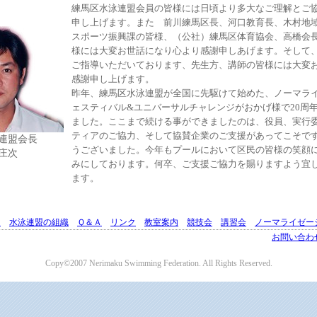
練馬区水泳連盟会員の皆様には日頃より多大なご理解とご
申し上げます。また 前川練馬区長、河口教育長、木村地
スポーツ振興課の皆様、（公社）練馬区体育協会、高橋会
様には大変お世話になり心より感謝申しあげます。そして
ご指導いただいております、先生方、講師の皆様には大変
感謝申し上げます。
昨年、練馬区水泳連盟が全国に先駆けて始めた、ノーマラ
ェスティバル&ユニバーサルチャレンジがおかげ様で20周
ました。ここまで続ける事ができましたのは、役員、実行
ティアのご協力、そして協賛企業のご支援があってこそで
連盟会長
うございました。今年もプールにおいて区民の皆様の笑顔
庄次
みにしております。何卒、ご支援ご協力を賜りますよう宜
ます。
Ｅ
水泳連盟の組織
Ｑ＆Ａ
リンク
教室案内
競技会
講習会
ノーマライゼー
お問い合わ
Copy©2007 Nerimaku Swimming Federation. All Rights Reserved.