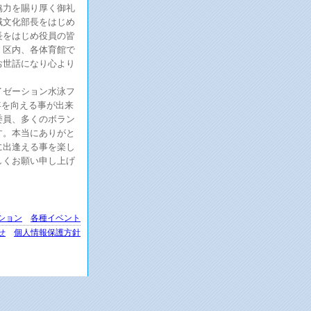
協力を賜り厚く御礼
域文化部長をはじめ
長をはじめ役員の皆
、区内、各体育館で
お世話になり心より
イゼーション水泳フ
年を向える事が出来
委員、多くのボラン
す。本当にありがと
に出逢える事を楽し
しくお願い申し上げ
ション
各種イベント
せ
個人情報保護方針