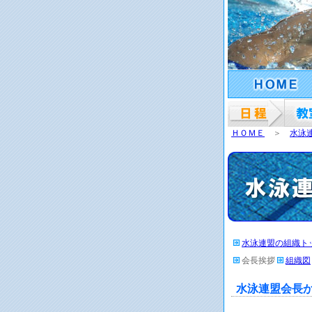
ＨＯＭＥ
＞
水泳
水泳連盟の組織ト
会長挨拶
組織図
水泳連盟会長