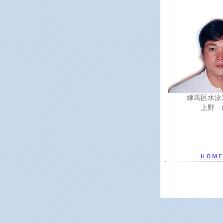
練馬区水泳
上野 
ＨＯＭ