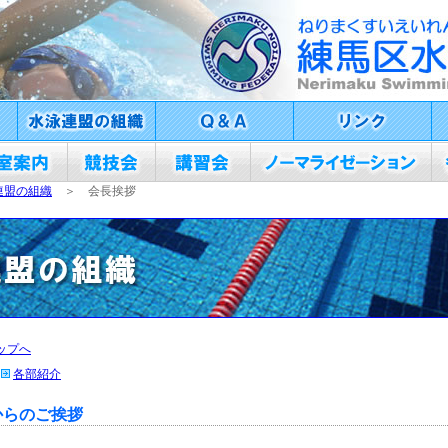
連盟の組織
＞ 会長挨拶
ップへ
各部紹介
からのご挨拶