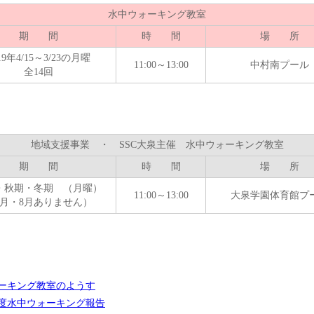
水中ウォーキング教室
期 間
時 間
場 所
19年4/15～3/23の月曜
11:00～13:00
中村南プール
全14回
地域支援事業 ・ SSC大泉主催 水中ウォーキング教室
期 間
時 間
場 所
・秋期・冬期 （月曜）
11:00～13:00
大泉学園体育館プ
7月・8月ありません）
ーキング教室のようす
年度水中ウォーキング報告