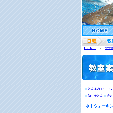
ＨＯＭＥ
＞
教室
教室案内ＴＯＰへ
初心者教室
喘息
水中ウォーキ