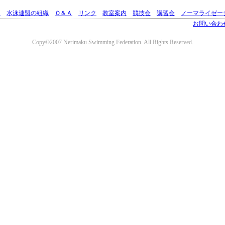
Ｅ
水泳連盟の組織
Ｑ＆Ａ
リンク
教室案内
競技会
講習会
ノーマライゼー
お問い合わ
Copy©2007 Nerimaku Swimming Federation. All Rights Reserved.