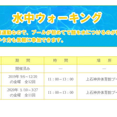
期 間
時 間
場 所
開催済み
―
―
2019年 9/6～12/20
11：00～13：00
上石神井体育館プ
の金曜 全12回
2020年 １/10～3/27
11：00～13：00
上石神井体育館プ
の金曜 全11回