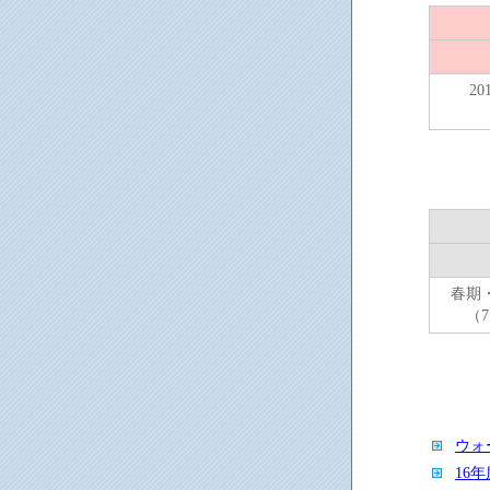
20
春期
（
ウォ
16