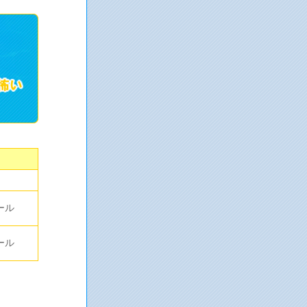
ール
ール