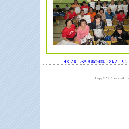
ＨＯＭＥ
水泳連盟の組織
Ｑ＆Ａ
リン
Copy©2007 Nerimaku Swi