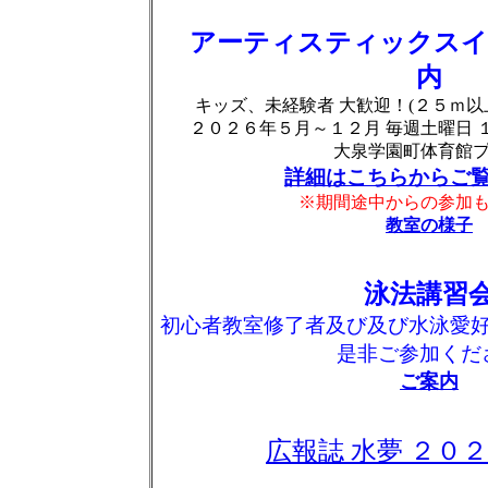
アーティスティックスイ
内
キッズ、未経験者 大歓迎！(２５ｍ以
２０２６年５月～１２月 毎週土曜日 
大泉学園町体育館
詳細はこちらからご
※期間途中からの参加
教室の様子
泳法講習
初心者教室修了者及び及び水泳愛
是非ご参加くだ
ご案内
広報誌 水夢 ２０