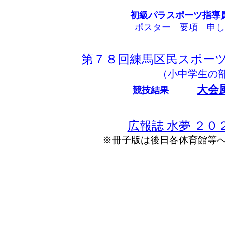
初級パラスポーツ指導
ポスター
要項
申し
第７８回練馬区民スポーツ
（小中学生の
大会
競技結果
広報誌 水夢 ２０
※冊子版は後日各体育館等